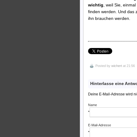
wichtig
, weil Sie, einma
finden werden. Und das z
ihn brauchen werden.
Posted by
wichert
at 21:56
Hinterlasse eine Antw
Deine E-Mail-Adresse wird nich
Name
*
E-Mail-Adresse
*