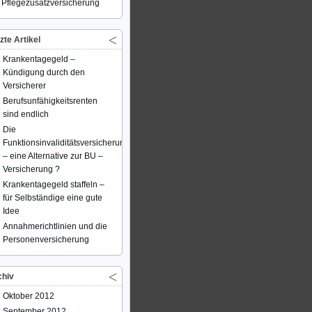
Pflegezusatzversicherung
zte Artikel
Krankentagegeld –
Kündigung durch den
Versicherer
Berufsunfähigkeitsrenten
sind endlich
Die
Funktionsinvaliditätsversicherung
– eine Alternative zur BU –
Versicherung ?
Krankentagegeld staffeln –
für Selbständige eine gute
Idee
Annahmerichtlinien und die
Personenversicherung
chiv
Oktober 2012
September 2012