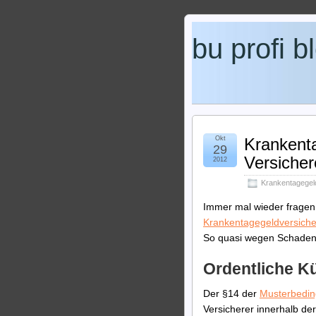
bu profi b
Okt
Krankent
29
Versicher
2012
Krankentagegel
Immer mal wieder fragen 
Krankentagegeldversich
So quasi wegen Schadenhä
Ordentliche K
Der §14 der
Musterbedi
Versicherer innerhalb de