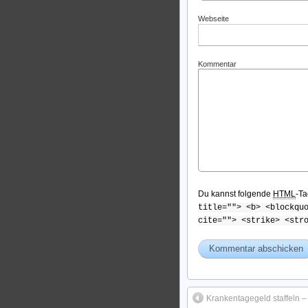
Webseite
Kommentar
Du kannst folgende
HTML
-Ta
title=""> <b> <blockqu
cite=""> <strike> <str
Krankentagegeld staffeln –