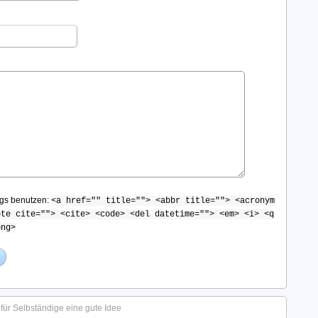
gs benutzen:
<a href="" title=""> <abbr title=""> <acronym
ote cite=""> <cite> <code> <del datetime=""> <em> <i> <q
ong>
 für Selbständige eine gute Idee